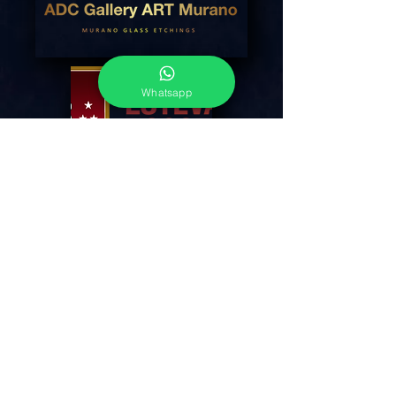
Whatsapp
adcgallerymurano@gmail.com
Terms & Conditions
Shipping & Returns
Share our shop