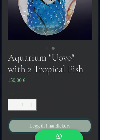
Aquarium "Uovo"
with 2 Tropical Fish
Pris
150,00 €
Antall
*
Legg til i handlekurv