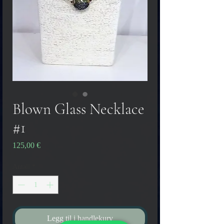
Blown Glass Necklace
#1
Pris
125,00 €
Antall
*
Legg til i handlekurv