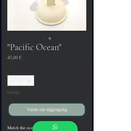
"Pacific Ocean"
Pris
45,00 €
Antall
*
Utsolgt
Varsle når tilgjengelig
Match the ocean, wearing a pair of